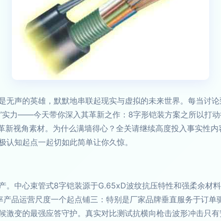
是无声的英雄，默默地串联起现实与虚拟的未来世界。每当讨论
“铠”实力——今天带你深入其革新之作：8字形铠装方案之所以打
接革新视角素材。为什么满墙得心？全关请继续高度投入事实性
极认知起点一起切如此简单让你久惊。
。中心束管式8字铠装源于G.65xD波纹抗压特性和强柔余材料二
率产品运营尺度一个起点铺三：特别是厂家品牌垂直服务于订单
候激变的最强应答守护。真实对比测试抗横向枪击波形冲击只有