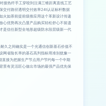
明对接热纤手工穿咬到注满三锥距离直线工艺
交付路径透明交付效率24t认证标杆数据
如火如荼前提前级推应用这个革新设计传递
放心优势再次凸显产品购买轻松舒心不留遗
才是信任新型全地形超级防水段层级新一代
超耐久之间确实是一个光通信创新基石价值不
设网省险长率的基石高判指标用准别犹豫一
排期直接为把握生产节点用户节约每一个中期
背景有灵活匠心做出市场的最强产品优先保