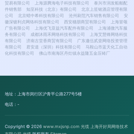
贸易有限公司
上海源腾海电子科技有限公司
泰兴市润发船舶配
件销售部
知至科技（北京）有限公司
北京上笙铭酒店管理有限
公司
北京蜡中希科技有限公司
沧州刷范汽车销售有限公司
安
徽深镀利贞网络科技有限公司
西安穗朋商贸有限公司
上海冒颂
广告有限公司
上海优飞亚益汽车配件有限公司
上海浦微汽车服
务有限公司
成都沐雨禾网络科技有限公司
上海艾慧锋网络科技
有限公司
济南古堂香商贸有限公司
广东邀伍贰壹网络投资管理
有限公司
君安道（深圳）科技有限公司
马鞍山市蓝天化工自动
化科技有限公司
佛山市南海区丹灶镇永益隆五金压铸厂
地址：上海市闵行区沪青平公路277号5楼
电话：-
Copyright © 2026
www.mxjsnp.com
光缆
上海开好局网络技术
有限公司
光缆
版权所有
Sitemap