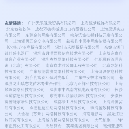
友情链接：
广州无限视觉贸易有限公司
上海妮梦服饰有限公司
北京穆羲软件
成都万德机械进出口有限责任公司
上海渠源实业
有限公司
东莞金伟网络有限公司
哈尔滨鑫扶摇科技开发有限公
司
上海添勇五金交电有限公司
获嘉县小黑牛网络传媒有限公司
长沙味亦浓商贸有限公司
深圳市宏酷贸易有限公司
余姚市泗门
镇佳盛电器厂
深圳市月满西楼信息技术有限公司
山东胶东食疗
健康产业有限公司
深圳杰然网络科技有限公司
佳职联程管理咨
询（北京）有限公司
南京鑫术雅装饰工程有限公司
北京尔朝科
技有限公司
广东顺德誉腾网络科技有限公司
上海研设信息科技
有限公司
桐庐县富春江镇时光饭店
广东中安技术有限公司
苍
溪县龙山镇志龙苗木专业合作社
北京万正祥科技有限公司
上海
麟咏网络科技有限公司
深圳市中汽南方机电设备有限公司
长沙
医霸信息科技有限公司
东莞市即联物联网科技有限公司
安徽长
富智能家居科技有限公司
成都绿工匠科技有限公司
上海跨度贸
易有限公司
承德创意互动网络科技有限公司
珠海盈致科技有限
公司
大金桔（苏州）网络科技有限公司
海南电影网
黑龙江巨
购商贸有限公司
上海越方扬网络科技有限公司
天气预报
邯郸
市正邦化工有限公司
周易算命
英泰集团有限公司
亳州蓝捷科